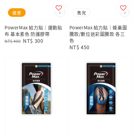
優惠
售完
PowerMax 給力貼｜運動貼
PowerMax 給力貼｜蜂巢圖
布 基本素色 防護膠帶
騰款/數位迷彩圖騰款 各三
Regular
Sale
NT$ 300
色
NT$ 400
Regular
NT$ 450
price
price
price