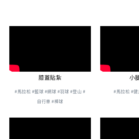
膝蓋貼紥
小
#馬拉松 #籃球 #網球 #羽球 #登山 #
#馬拉松 #健
自行車 #棒球