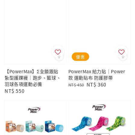
優惠
【PowerMax】Σ全鎖跟貼
PowerMax 給力貼｜Power
紮型護踝襪｜跑步、籃球、
款 運動貼布 防護膠帶
羽球各項運動必備
Regular
Sale
NT$ 360
NT$ 450
Regular
NT$ 550
price
price
price