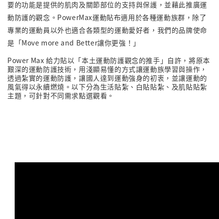
要的功能是提供的肌肉及關節部位的支持與保護，並藉此推廣運
動防護的觀念。PowerMax運動貼布適用於各種運動族群，除了
專業的運動員以外也適合各類型的運動愛好者，我們的品牌使命
是「Move more and Better讓你更強！」
Power Max 給力貼以「本土運動防護觀念的推手」自許，將原本
艱深的運動防護技術，用淺顯易懂的方式讓運動族學習與操作，
透過紮實的運動防護，讓國人達到運動強身的初衷，並讓運動的
風氣得以永續燃燒。以下分為生活貼紮、白貼貼紮、及肌貼貼紮
主題，可針對不同需求點選觀看。