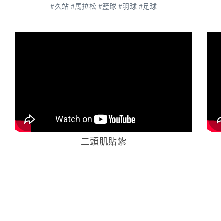
#久站 #馬拉松 #籃球 #羽球 #足球
二頭肌貼紮