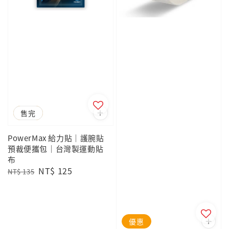
優惠
售完
PowerMax 給力貼｜護腕貼
預裁便攜包｜台灣製運動貼
布
Regular
Sale
NT$ 125
NT$ 135
price
price
優惠