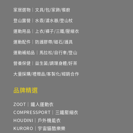
家居選物｜文具/包/家飾/餐廚
登山露營｜水壺/濾水器/登山杖
運動用品｜上衣/褲子/三鐵/壓縮衣
運動配件｜防護膠帶/磁石/護具
運動補給品｜馬拉松/自行車/登山
營養保健｜益生菌/調理身體/好茶
大量採購/禮贈品/客製化/經銷合作
品牌精選
ZOOT｜鐵人運動衣
COMPRESSPORT｜三鐵壓縮衣
HOUDINI｜戶外機能衣
KURORO｜宇宙貓酷樂樂