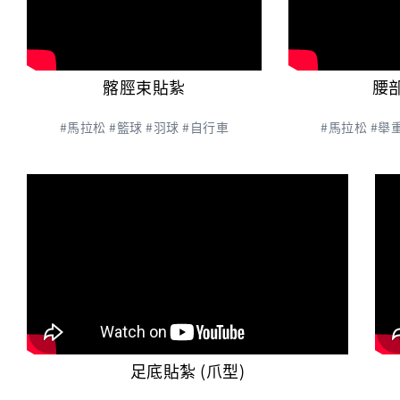
髂脛束貼紥
腰
#馬拉松 #籃球 #羽球 #自行車
#馬拉松 #舉
足底貼紮 (爪型)