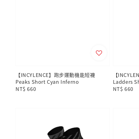
【INCYLENCE】跑步運動機能短襪
【INCYL
Peaks Short Cyan Inferno
Ladders S
Regular
NT$ 660
Regular
NT$ 660
price
price