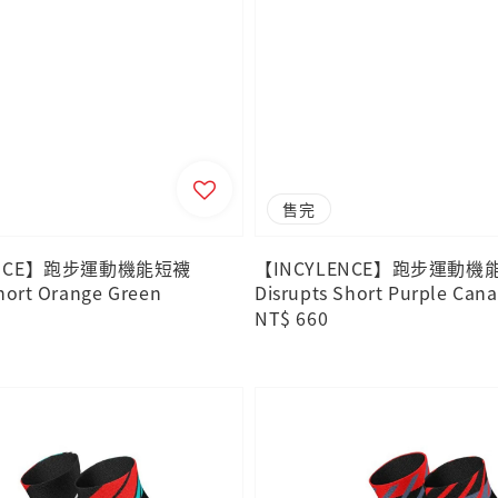
售完
ENCE】跑步運動機能短襪
【INCYLENCE】跑步運動機
hort Orange Green
Disrupts Short Purple Cana
Regular
NT$ 660
price