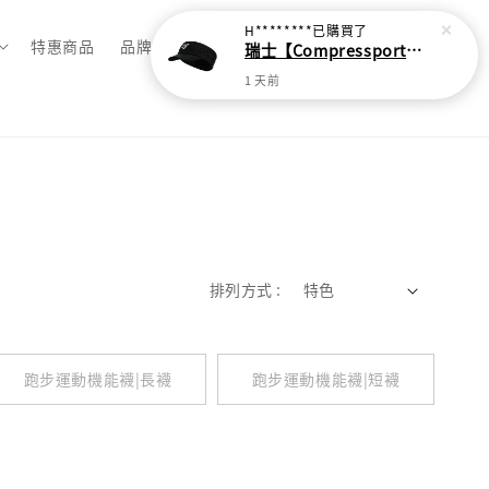
H********
已購買了
特惠商品
品牌總覽
瑞士【Compressport】超輕量蛛網頭帶
1 天前
排列方式 :
跑步運動機能襪|長襪
跑步運動機能襪|短襪