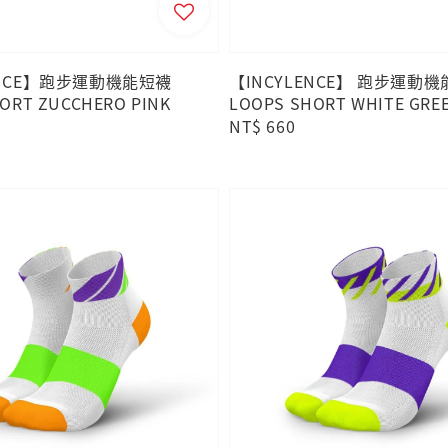
ENCE】跑步運動機能短襪
【INCYLENCE】 跑步運動
ORT ZUCCHERO PINK
LOOPS SHORT WHITE GRE
Regular
NT$ 660
price