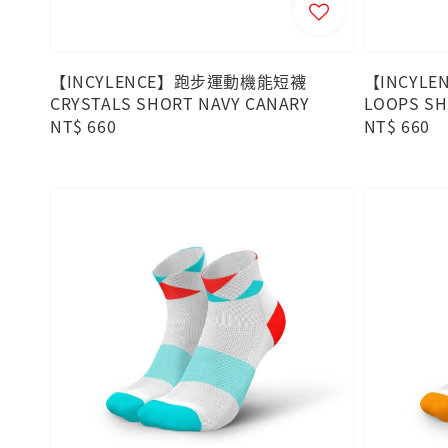
【INCYLENCE】跑步運動機能短襪
【INCYL
CRYSTALS SHORT NAVY CANARY
LOOPS SH
Regular
NT$ 660
Regular
NT$ 660
price
price