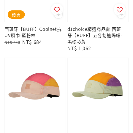
優惠
西班牙【BUFF】Coolnet抗
d1choice精選商品館 西班
UV頭巾-藍粉林
牙【BUFF】五分割遮陽帽-
Regular
Sale
NT$ 684
黑橘彩黃
NT$ 760
Regular
NT$ 1,062
price
price
price