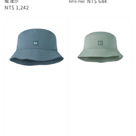
暖淺沙
Regular
Sale
NT$ 684
NT$ 760
Regular
NT$ 1,242
price
price
price