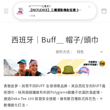
西班牙｜Buff＿ 帽子/頭巾
排列方式 :
勇敢追夢。與眾不同BUFF 全球領導品牌，來自西班牙的BUFF魔
術頭巾，採用超細纖維布料與Polygiene銀離子抗菌防臭處理，
通過Oeko-Tex 100 歐盟安全規範。擁有數百種款式與花色、十
數種變化打法。