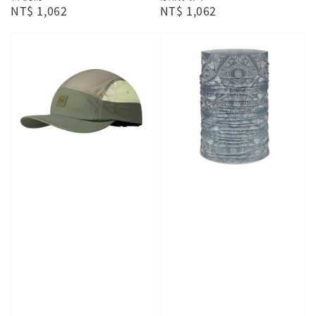
Regular
NT$ 1,062
Regular
NT$ 1,062
price
price