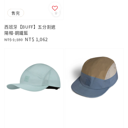
優惠
售完
西班牙【BUFF】五分割遮
陽帽-鋼鐵藍
Regular
Sale
NT$ 1,062
NT$ 1,180
price
price