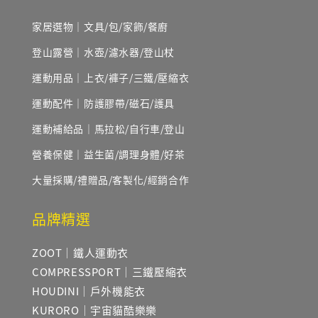
家居選物｜文具/包/家飾/餐廚
登山露營｜水壺/濾水器/登山杖
運動用品｜上衣/褲子/三鐵/壓縮衣
運動配件｜防護膠帶/磁石/護具
運動補給品｜馬拉松/自行車/登山
營養保健｜益生菌/調理身體/好茶
大量採購/禮贈品/客製化/經銷合作
品牌精選
ZOOT｜鐵人運動衣
COMPRESSPORT｜三鐵壓縮衣
HOUDINI｜戶外機能衣
KURORO｜宇宙貓酷樂樂