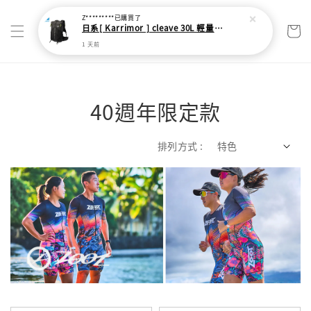
Z*********
已購買了
日系[ Karrimor ] cleave 30L 輕量野跑健走包
1 天前
40週年限定款
排列方式 :