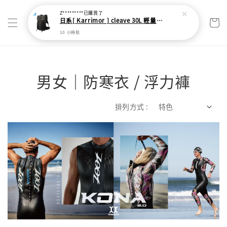
Z*********
已購買了
日系[ Karrimor ] cleave 30L 輕量野跑健走包
10 小時前
男女｜防寒衣 / 浮力褲
排列方式 :