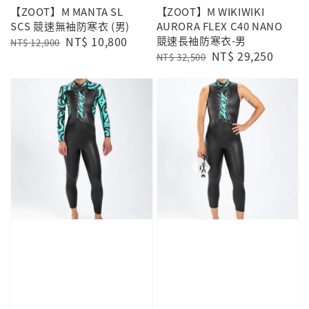
【ZOOT】M MANTA SL
【ZOOT】M WIKIWIKI
SCS 競速無袖防寒衣 (男)
AURORA FLEX C40 NANO
Regular
Sale
NT$ 10,800
競速長袖防寒衣-男
NT$ 12,000
Regular
Sale
NT$ 29,250
price
price
NT$ 32,500
price
price