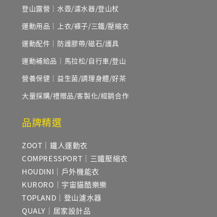
登山露營｜水壺/濾水器/登山杖
運動用品｜上衣/褲子/三鐵/壓縮衣
運動配件｜防護膠帶/磁石/護具
運動補給品｜馬拉松/自行車/登山
營養保健｜益生菌/調理身體/好茶
大量採購/禮贈品/客製化/經銷合作
品牌精選
ZOOT｜鐵人運動衣
COMPRESSPORT｜三鐵壓縮衣
HOUDINI｜戶外機能衣
KURORO｜宇宙貓酷樂樂
TOPLAND｜登山濾水器
QUALY｜居家設計品