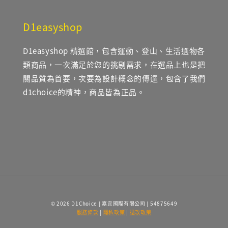
D1easyshop
D1easyshop 精選館，包含運動、登山、生活選物各
類商品，一次滿足於您的挑剔需求，在選品上也是把
關品質為首要，次要為設計概念的傳達，包含了我們
d1choice的精神，商品皆為正品。
© 2026 D1Choice | 嘉宜國際有限公司 | 54875649
服務條款
|
隱私政策
|
退款政策