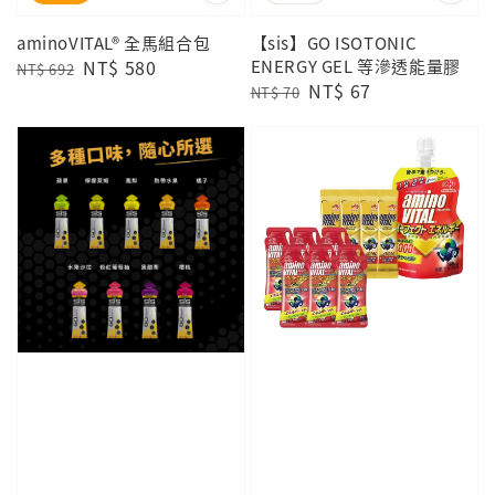
aminoVITAL® 全馬組合包
【sis】GO ISOTONIC
Regular
Sale
NT$ 580
ENERGY GEL 等滲透能量膠
NT$ 692
Regular
Sale
NT$ 67
price
price
NT$ 70
price
price