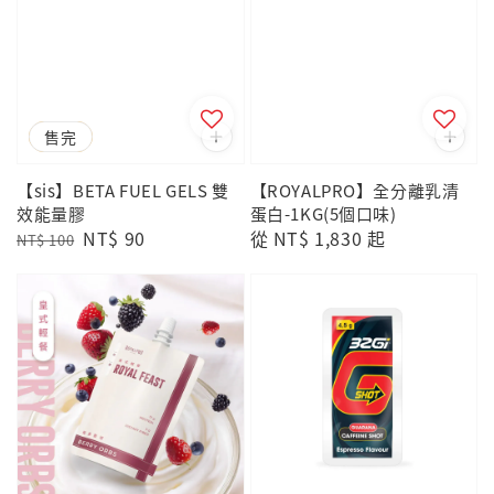
優惠
售完
【sis】BETA FUEL GELS 雙
【ROYALPRO】全分離乳清
效能量膠
蛋白-1KG(5個口味)
Regular
Sale
NT$ 90
Regular
從
NT$ 1,830
起
NT$ 100
price
price
price