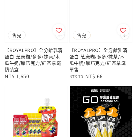
售完
優惠
售完
【ROYALPRO】全分離乳清
【ROYALPRO】全分離乳清
蛋白-芝麻糊/多多/抹茶/木
蛋白-芝麻糊/多多/抹茶/木
瓜牛奶/厚巧克力/紅茶拿鐵
瓜牛奶/厚巧克力/紅茶拿鐵
精裝盒
單售
Regular
NT$ 1,650
Regular
Sale
NT$ 66
NT$ 70
price
price
price