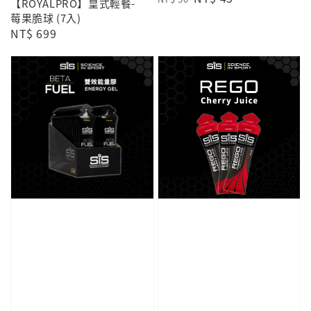
【ROYALPRO】皇式輕餐-
price
price
莓果脆球 (7入)
Regular
NT$ 699
price