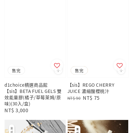
售完
優惠
售完
d1choice精選商品館
【sis】REGO CHERRY
【sis】BETA FUEL GELS 雙
JUICE 濃縮酸櫻桃汁
效能量膠(橘子/草莓萊姆/原
Regular
Sale
NT$ 75
NT$ 90
味)(30入/盒)
price
price
Regular
NT$ 3,000
price