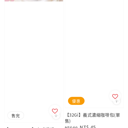
優惠
【32Gi】義式濃縮咖啡包(單
售完
售)
Regular
Sale
NT$ 45
NT$ 50