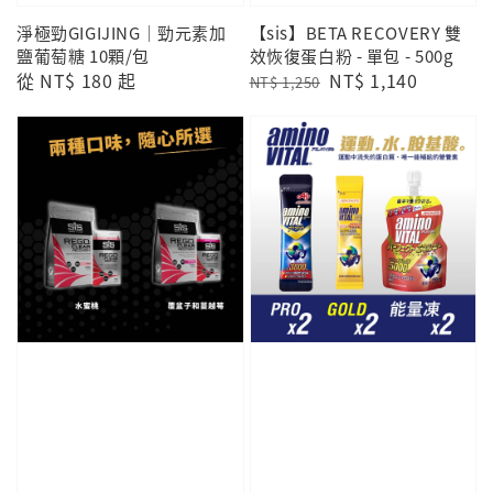
淨極勁GIGIJING｜勁元素加
【sis】BETA RECOVERY 雙
鹽葡萄糖 10顆/包
效恢復蛋白粉 - 單包 - 500g
Regular
從
NT$ 180
起
Regular
Sale
NT$ 1,140
NT$ 1,250
price
price
price