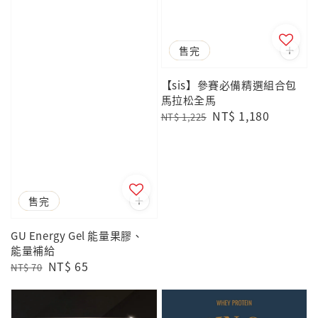
優惠
售完
【sis】參賽必備精選組合包
馬拉松全馬
Regular
Sale
NT$ 1,180
NT$ 1,225
price
price
優惠
售完
GU Energy Gel 能量果膠、
能量補給
Regular
Sale
NT$ 65
NT$ 70
price
price