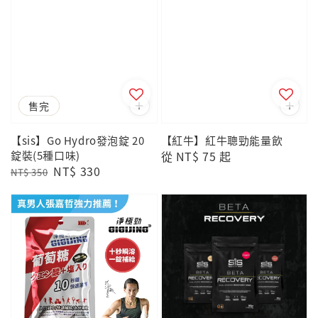
優惠
售完
【sis】Go Hydro發泡錠 20
【紅牛】紅牛聰勁能量飲
錠裝(5種口味)
Regular
從
NT$ 75
起
Regular
Sale
NT$ 330
price
NT$ 350
price
price