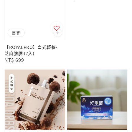
price
售完
【ROYALPRO】皇式輕餐-
芝麻脆脆 (7入)
Regular
NT$ 699
price