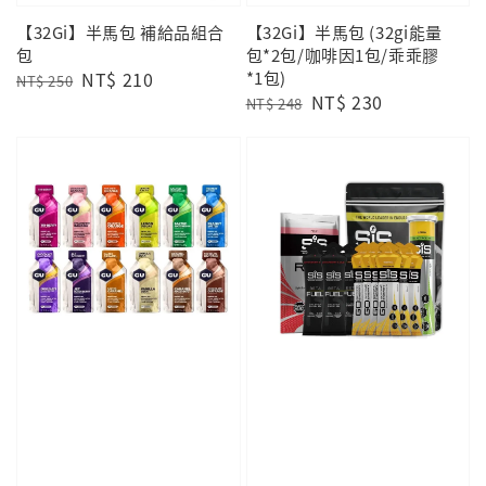
【32Gi】半馬包 補給品組合
【32Gi】半馬包 (32gi能量
包
包*2包/咖啡因1包/乖乖膠
Regular
Sale
NT$ 210
*1包)
NT$ 250
Regular
Sale
NT$ 230
price
price
NT$ 248
price
price