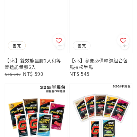
優惠
售完
售完
【sis】雙效能量膠2入和等
【sis】參賽必備精選組合包
滲透能量膠6入
馬拉松半馬
Regular
Sale
NT$ 590
Regular
NT$ 545
NT$ 640
price
price
price