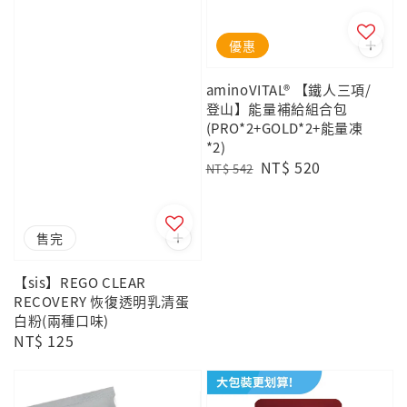
優惠
aminoVITAL® 【鐵人三項/
登山】能量補給組合包
(PRO*2+GOLD*2+能量凍
*2)
Regular
Sale
NT$ 520
NT$ 542
price
price
售完
【sis】REGO CLEAR
RECOVERY 恢復透明乳清蛋
白粉(兩種口味)
Regular
NT$ 125
price