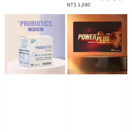
Regular
NT$ 1,080
price