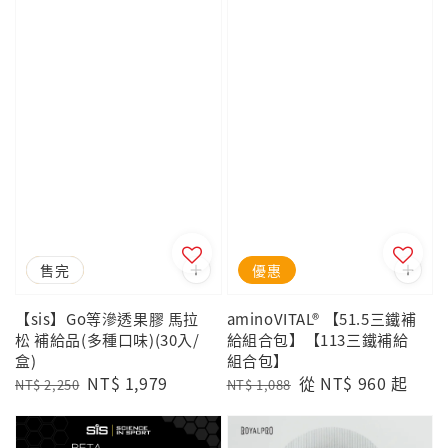
優惠
售完
優惠
【sis】Go等滲透果膠 馬拉
aminoVITAL® 【51.5三鐵補
松 補給品(多種口味)(30入/
給組合包】【113三鐵補給
盒)
組合包】
Regular
Sale
NT$ 1,979
Regular
Sale
從
NT$ 960
起
NT$ 2,250
NT$ 1,088
price
price
price
price