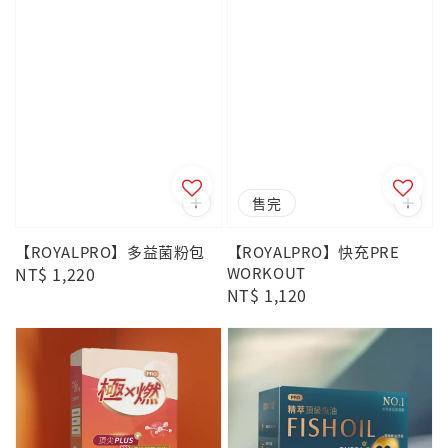
售完
【ROYALPRO】多益菌粉包
【ROYALPRO】快充PRE
Regular
NT$ 1,220
WORKOUT
Regular
NT$ 1,120
price
price