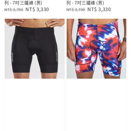
列 - 7吋三鐵褲 (男)
列 - 7吋三鐵褲 (男)
Regular
Sale
NT$ 3,330
Regular
Sale
NT$ 3,330
NT$ 3,700
NT$ 3,700
price
price
price
price