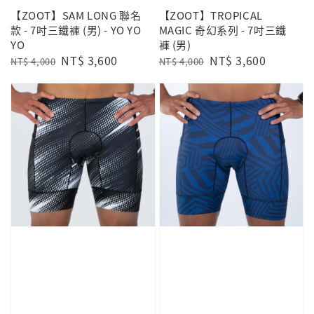
【ZOOT】SAM LONG 聯名
【ZOOT】TROPICAL
款 - 7吋三鐵褲 (男) - YO YO
MAGIC 奇幻系列 - 7吋三鐵
YO
褲 (男)
Regular
Sale
NT$ 3,600
Regular
Sale
NT$ 3,600
NT$ 4,000
NT$ 4,000
price
price
price
price