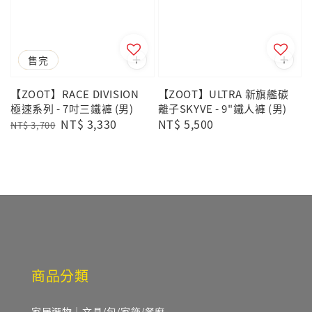
優惠
售完
【ZOOT】RACE DIVISION
【ZOOT】ULTRA 新旗艦碳
極速系列 - 7吋三鐵褲 (男)
離子SKYVE - 9"鐵人褲 (男)
Regular
Sale
NT$ 3,330
Regular
NT$ 5,500
NT$ 3,700
price
price
price
商品分類
家居選物｜文具/包/家飾/餐廚