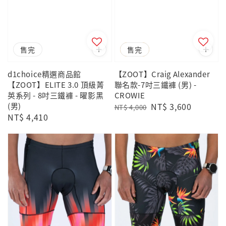
售完
優惠
售完
d1choice精選商品館
【ZOOT】Craig Alexander
【ZOOT】ELITE 3.0 頂級菁
聯名款-7吋三鐵褲 (男) -
英系列 - 8吋三鐵褲 - 曜影黑
CROWIE
(男)
Regular
Sale
NT$ 3,600
NT$ 4,000
Regular
NT$ 4,410
price
price
price