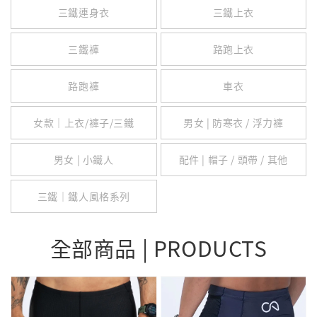
三鐵連身衣
三鐵上衣
三鐵褲
路跑上衣
路跑褲
車衣
女款｜上衣/褲子/三鐵
男女 | 防寒衣 / 浮力褲
男女 | 小鐵人
配件 | 帽子 / 頭帶 / 其他
三鐵｜鐵人風格系列
全部商品 | PRODUCTS