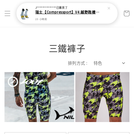
三鐵褲子
排列方式 :