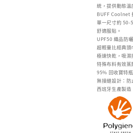
統，提供動態溫
BUFF Coolnet
單一尺寸約 50
舒適服貼。
UPF50 織品防
超輕量比經典頭巾
極速快乾，吸濕
特殊布料有效蒸
95% 回收寶特
無接縫設計：防
西班牙生產製造