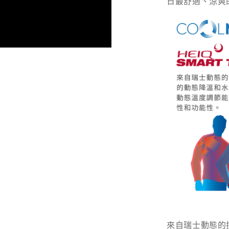
日最舒適、涼爽
來自瑞士動態的