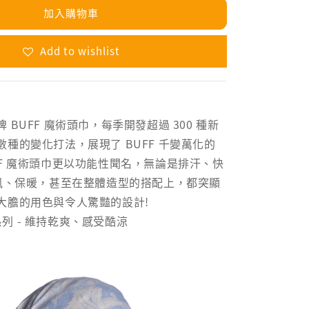
加入購物車
Add to wishlist
 BUFF 魔術頭巾，每季開發超過 300 種新
種的變化打法，展現了 BUFF 千變萬化的
FF 魔術頭巾更以功能性聞名，無論是排汗、快
防風、保暖，甚至在整體造型的搭配上，都突顯
大膽的用色與令人驚豔的設計!
t 系列 - 維持乾爽、感受酷涼