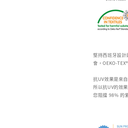
堅持西班牙設計
會，OEKO-TEX
抗UV效果是來
所以抗UV的效
您阻擋 98% 