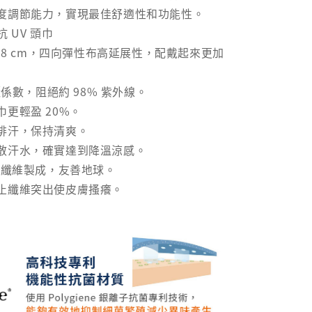
度調節能力，實現最佳舒適性和功能性。
 抗 UV 頭巾
-58 cm，四向彈性布高延展性，配戴起來更加
曬係數，阻絕約 98% 紫外線。
更輕盈 20%。
排汗，保持清爽。
散汗水，確實達到降溫涼感。
瓶纖維製成，友善地球。
止纖維突出使皮膚搔癢。