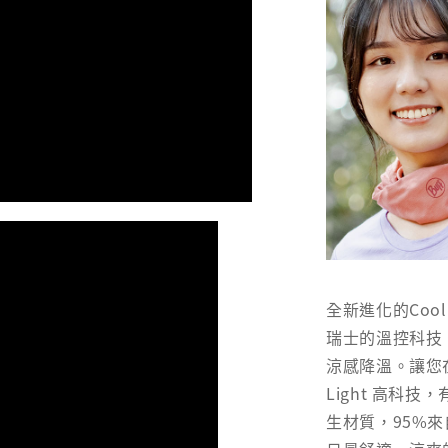
全新進化的Coo
瑞士的溫控科技
涼感降溫。讓您在
Light 高科
生材質，95%