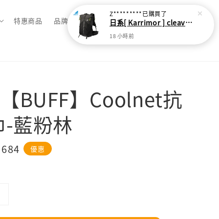
Z*********
已購買了
特惠商品
品牌總覽
日系[ Karrimor ] cleave 30L 輕量野跑健走包
18 小時前
BUFF】Coolnet抗
巾-藍粉林
e
 684
優惠
ce