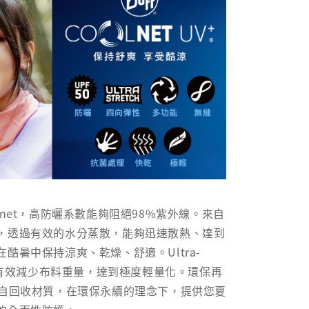
lnet，高防曬系數能夠阻絕98%紫外線。來自
，透過有效的水分蒸散，能夠迅速散熱、達到
酷暑中保持涼爽、乾燥、舒適。Ultra-
技，有效減少布料重量，達到極度輕量化。環保再
來自回收材質，在環保永續的理念下，提供您夏