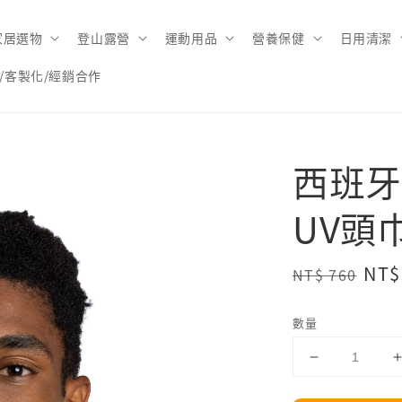
家居選物
登山露營
運動用品
營養保健
日用清潔
/客製化/經銷合作
西班牙【
UV頭
Regular
Sal
NT$
NT$ 760
price
pri
數量