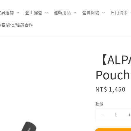
家居選物
登山露營
運動用品
營養保健
日用清潔
/客製化/經銷合作
【ALP
Pouc
Regular
NT$ 1,450
price
數量