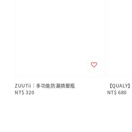
ZUUTii｜多功能防漏擠壓瓶
【QUAL
Regular
NT$ 320
Regular
NT$ 680
price
price