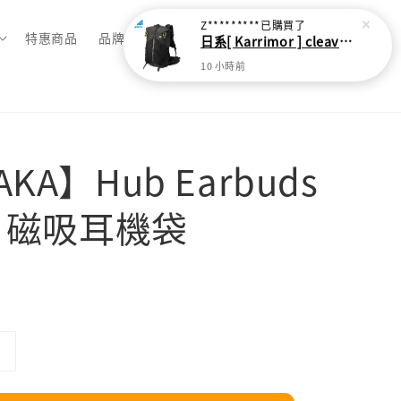
Z*********
已購買了
特惠商品
品牌總覽
日系[ Karrimor ] cleave 30L 輕量野跑健走包
10 小時前
AKA】Hub Earbuds
h 磁吸耳機袋