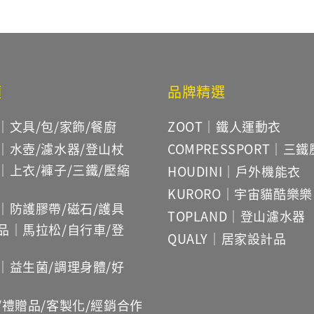
類
品牌精選
｜文具/包/家飾/餐廚
ZOOT｜鐵人運動衣
｜水壺/濾水器/登山杖
COMPRESSPORT｜三
｜上衣/褲子/三鐵/壓縮
HOUDINI｜戶外機能衣
KURORO｜宇宙貓酷樂樂
｜防護膠帶/磁石/護具
TOPLAND｜登山濾水器
品｜馬拉松/自行車/登
QUALY｜居家設計品
｜益生菌/調理身體/好
/禮贈品/客製化/經銷合作