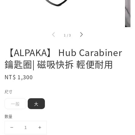
1
/
3
【ALPAKA】 Hub Carabiner
鑰匙圈| 磁吸快拆 輕便耐用
Regular
NT$ 1,300
price
尺寸
一般
大
數量