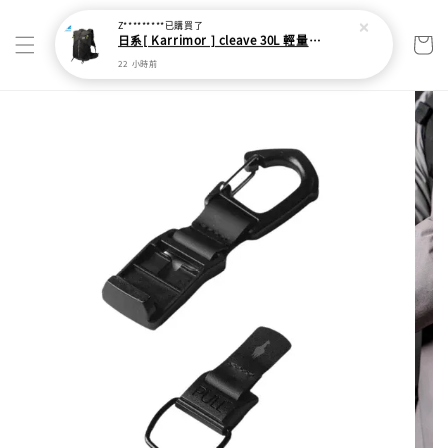
Z*********
已購買了
日系[ Karrimor ] cleave 30L 輕量野跑健走包
22 小時前