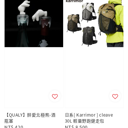
【QUALY】醉愛北極熊-酒
日系[ Karrimor ] cleave
瓶塞
30L 輕量野跑健走包
Regular
NT$ 420
Regular
NT$ 8,500