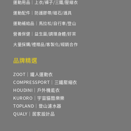
運動用品｜上衣/褲子/三鐵/壓縮衣
運動配件｜防護膠帶/磁石/護具
運動補給品｜馬拉松/自行車/登山
營養保健｜益生菌/調理身體/好茶
大量採購/禮贈品/客製化/經銷合作
品牌精選
ZOOT｜鐵人運動衣
COMPRESSPORT｜三鐵壓縮衣
HOUDINI｜戶外機能衣
KURORO｜宇宙貓酷樂樂
TOPLAND｜登山濾水器
QUALY｜居家設計品