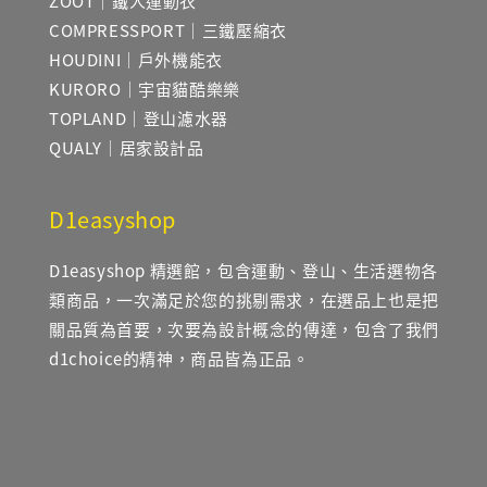
ZOOT｜鐵人運動衣
COMPRESSPORT｜三鐵壓縮衣
HOUDINI｜戶外機能衣
KURORO｜宇宙貓酷樂樂
TOPLAND｜登山濾水器
QUALY｜居家設計品
D1easyshop
D1easyshop 精選館，包含運動、登山、生活選物各
類商品，一次滿足於您的挑剔需求，在選品上也是把
關品質為首要，次要為設計概念的傳達，包含了我們
d1choice的精神，商品皆為正品。