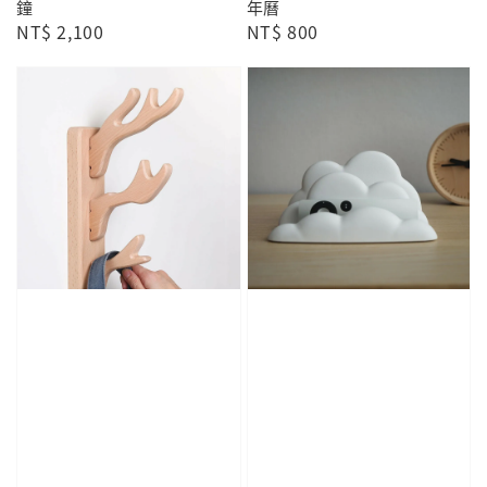
鐘
年曆
Regular
NT$ 2,100
Regular
NT$ 800
price
price