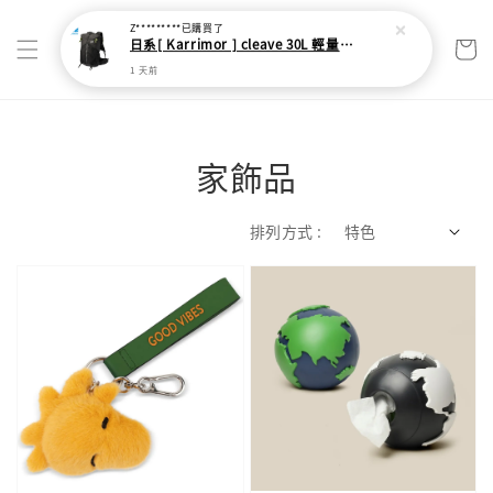
Z*********
已購買了
日系[ Karrimor ] cleave 30L 輕量野跑健走包
1 天前
家飾品
排列方式 :