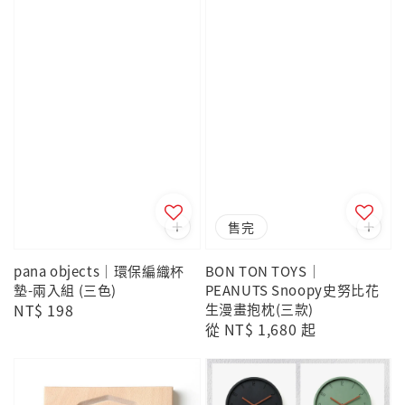
售完
pana objects｜環保編織杯
BON TON TOYS｜
墊-兩入組 (三色)
PEANUTS Snoopy史努比花
Regular
NT$ 198
生漫畫抱枕(三款)
Regular
從
NT$ 1,680
起
price
price