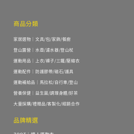
商品分類
家居選物｜文具/包/家飾/餐廚
登山露營｜水壺/濾水器/登山杖
運動用品｜上衣/褲子/三鐵/壓縮衣
運動配件｜防護膠帶/磁石/護具
運動補給品｜馬拉松/自行車/登山
營養保健｜益生菌/調理身體/好茶
大量採購/禮贈品/客製化/經銷合作
品牌精選